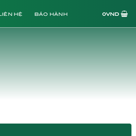
LIÊN HỆ
BẢO HÀNH
0
VND