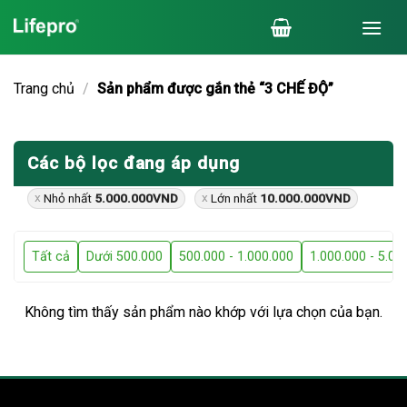
Chuyển
đến
nội
dung
Trang chủ
/
Sản phẩm được gắn thẻ “3 CHẾ ĐỘ”
Các bộ lọc đang áp dụng
Nhỏ nhất
5.000.000
VND
Lớn nhất
10.000.000
VND
Tất cả
Dưới 500.000
500.000 - 1.000.000
1.000.000 - 5.00
Không tìm thấy sản phẩm nào khớp với lựa chọn của bạn.