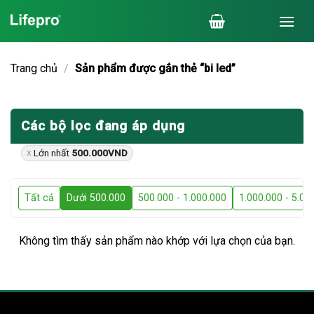
Chuyển
đến
nội
dung
Trang chủ
/
Sản phẩm được gắn thẻ “bi led”
Các bộ lọc đang áp dụng
Lớn nhất
500.000
VND
Tất cả
Dưới 500.000
500.000 - 1.000.000
1.000.000 - 5.00
Không tìm thấy sản phẩm nào khớp với lựa chọn của bạn.