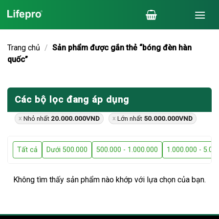
Chuyển
đến
nội
dung
Trang chủ
/
Sản phẩm được gắn thẻ “bóng đèn hàn
quốc”
Các bộ lọc đang áp dụng
Nhỏ nhất
20.000.000
VND
Lớn nhất
50.000.000
VND
Tất cả
Dưới 500.000
500.000 - 1.000.000
1.000.000 - 5.00
Không tìm thấy sản phẩm nào khớp với lựa chọn của bạn.