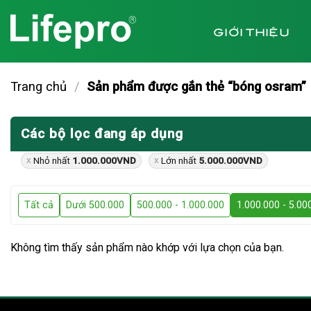
Chuyển
đến
GIỚI THIỆU
nội
dung
Trang chủ
/
Sản phẩm được gắn thẻ “bóng osram”
Các bộ lọc đang áp dụng
Nhỏ nhất
1.000.000
VND
Lớn nhất
5.000.000
VND
Tất cả
Dưới 500.000
500.000 - 1.000.000
1.000.000 - 5.00
Không tìm thấy sản phẩm nào khớp với lựa chọn của bạn.