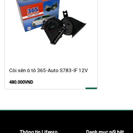
Còi sên ô tô 365-Auto S783-IF 12V
480.000
VND
Thông tin Lifepro
Danh mục nổi bật