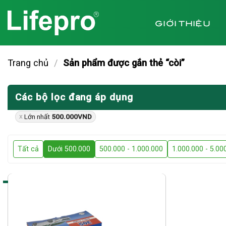
Chuyển
đến
GIỚI THIỆU
nội
dung
Trang chủ
/
Sản phẩm được gắn thẻ “còi”
Các bộ lọc đang áp dụng
Lớn nhất
500.000
VND
Tất cả
Dưới 500.000
500.000 - 1.000.000
1.000.000 - 5.00