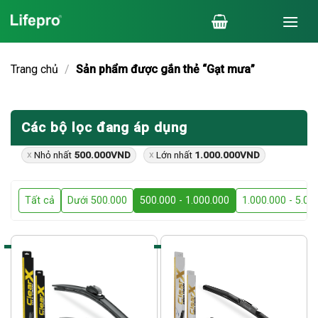
Chuyển
đến
nội
dung
Trang chủ
/
Sản phẩm được gắn thẻ “Gạt mưa”
Các bộ lọc đang áp dụng
Nhỏ nhất
500.000
VND
Lớn nhất
1.000.000
VND
Tất cả
Dưới 500.000
500.000 - 1.000.000
1.000.000 - 5.00