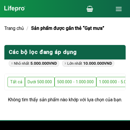
Chuyển
đến
nội
dung
Trang chủ
/
Sản phẩm được gắn thẻ “Gạt mưa”
Các bộ lọc đang áp dụng
Nhỏ nhất
5.000.000
VND
Lớn nhất
10.000.000
VND
Tất cả
Dưới 500.000
500.000 - 1.000.000
1.000.000 - 5.00
Không tìm thấy sản phẩm nào khớp với lựa chọn của bạn.