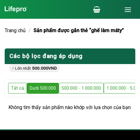
Chuyển
đến
nội
dung
Trang chủ
/
Sản phẩm được gắn thẻ “ghế làm máty”
Các bộ lọc đang áp dụng
Lớn nhất
500.000
VND
Tất cả
Dưới 500.000
500.000 - 1.000.000
1.000.000 - 5.00
Không tìm thấy sản phẩm nào khớp với lựa chọn của bạn.