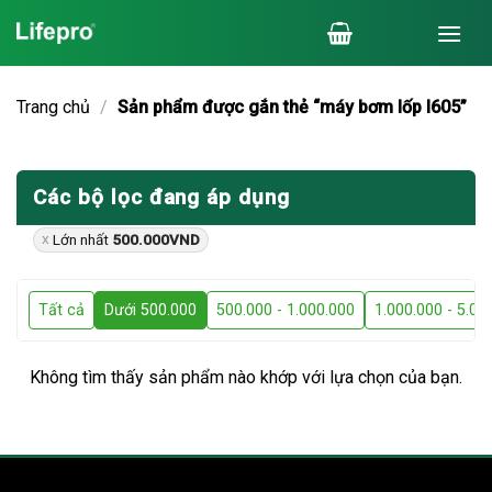
Chuyển
đến
nội
dung
Trang chủ
/
Sản phẩm được gắn thẻ “máy bơm lốp l605”
Các bộ lọc đang áp dụng
Lớn nhất
500.000
VND
Tất cả
Dưới 500.000
500.000 - 1.000.000
1.000.000 - 5.00
Không tìm thấy sản phẩm nào khớp với lựa chọn của bạn.