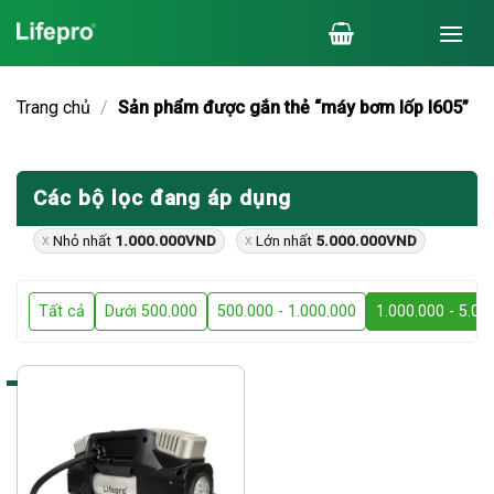
Chuyển
đến
nội
dung
Trang chủ
/
Sản phẩm được gắn thẻ “máy bơm lốp l605”
Các bộ lọc đang áp dụng
Nhỏ nhất
1.000.000
VND
Lớn nhất
5.000.000
VND
Tất cả
Dưới 500.000
500.000 - 1.000.000
1.000.000 - 5.00