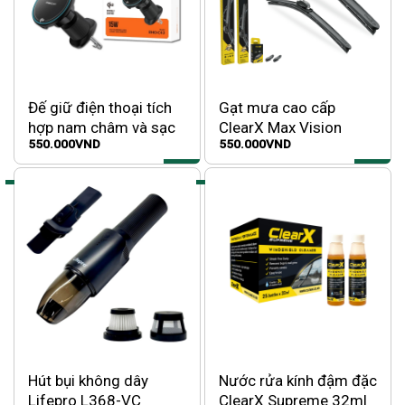
Đế giữ điện thoại tích
Gạt mưa cao cấp
hợp nam châm và sạc
ClearX Max Vision
550.000
VND
550.000
VND
không dây dùng trên xe
ô tô RECCI RHO-C43
Hút bụi không dây
Nước rửa kính đậm đặc
Lifepro L368-VC
ClearX Supreme 32ml