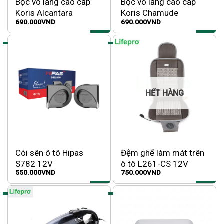
Bọc vô lăng cao cấp
Bọc vô lăng cao cấp
Koris Alcantara
Koris Chamude
690.000
VND
690.000
VND
HẾT HÀNG
Còi sên ô tô Hipas
Đệm ghế làm mát trên
S782 12V
ô tô L261-CS 12V
550.000
VND
750.000
VND