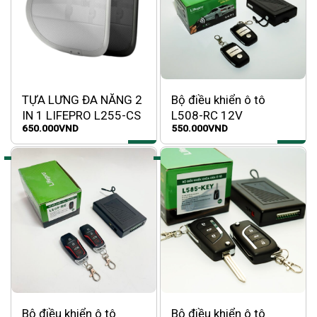
TỰA LƯNG ĐA NĂNG 2
Bộ điều khiển ô tô
IN 1 LIFEPRO L255-CS
L508-RC 12V
650.000
VND
550.000
VND
Bộ điều khiển ô tô
Bộ điều khiển ô tô