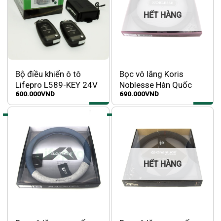
HẾT HÀNG
Bộ điều khiển ô tô
Bọc vô lăng Koris
Lifepro L589-KEY 24V
Noblesse Hàn Quốc
600.000
VND
690.000
VND
HẾT HÀNG