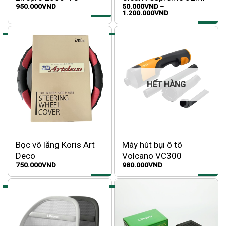
950.000
VND
50.000
VND
–
Wireless
Khoảng
1.200.000
VND
giá:
từ
50.000VND
đến
1.200.000VND
HẾT HÀNG
Bọc vô lăng Koris Art
Máy hút bụi ô tô
Deco
Volcano VC300
750.000
VND
980.000
VND