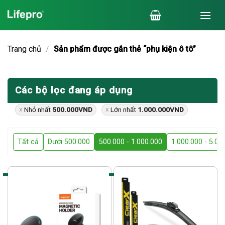
Chuyển
đến
nội
dung
Trang chủ
/
Sản phẩm được gắn thẻ “phụ kiện ô tô”
Các bộ lọc đang áp dụng
Nhỏ nhất
500.000
VND
Lớn nhất
1.000.000
VND
Tất cả
Dưới 500.000
500.000 - 1.000.000
1.000.000 - 5.00