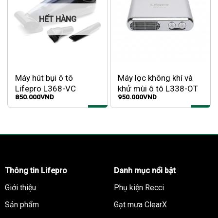
HẾT HÀNG
Máy hút bụi ô tô
Máy lọc không khí và
Lifepro L368-VC
khử mùi ô tô L338-OT
850.000
VND
950.000
VND
Thông tin Lifepro
Danh mục nổi bật
Giới thiệu
Phụ kiện Recci
Sản phẩm
Gạt mưa ClearX