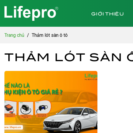
Chuyển
đến
GIỚI THIỆU
nội
dung
Trang chủ
/
Thảm lót sàn ô tô
THẢM LÓT SÀN 