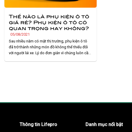
Thế nào là phụ kiện ô tô
giá rẻ? Phụ kiện ô tô có
quan trọng hay không?
05/08/2021
Sau nhiều năm có mặt thị trường, phụ kiện ô tô
đã trở thành những món đồ không thể thiếu đối
với người lái xe. Lý do đơn giản vì chúng luôn cần
thiết, vô cùng hữu ích trong nhiều trường hợp
khác nhau. Tuy nhiên, để chọn được một món phụ
kiện ô tô. . .
Thông tin Lifepro
Danh mục nổi bật