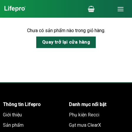
Chuyển
đến
nội
dung
Chưa có sản phẩm nào trong giỏ hàng.
Quay trở lại cửa hàng
Thông tin Lifepro
Danh mục nổi bật
Giới thiệu
Phụ kiện Recci
Sản phẩm
Gạt mưa ClearX