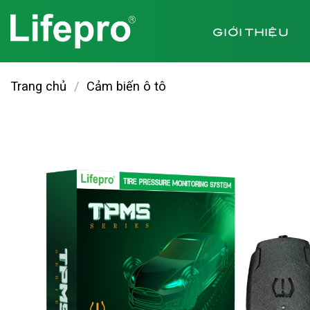
Chuyển
đến
GIỚI THIỆU
nội
dung
Trang chủ
/
Cảm biến ô tô