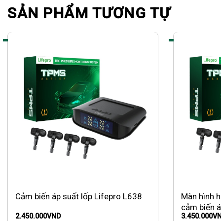
SẢN PHẨM TƯƠNG TỰ
Cảm biến áp suất lốp Lifepro L638
Màn hình hi
cảm biến á
2.450.000
VND
3.450.000
V