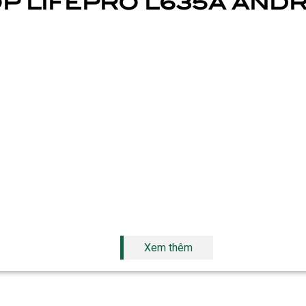
ỐP LIFEPRO L635A AND
Xem thêm