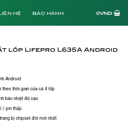
LIÊN HỆ
BẢO HÀNH
0
VND
ất lốp Lifepro L635A Android
ình Android
 theo thời gian của cả 4 lốp
nh báo nhiệt độ cao
ỉ / pin thấp
rang bị chipset đời mới nhất