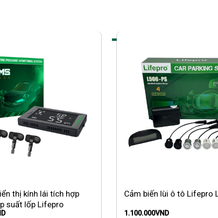
ển thị kính lái tích hợp
Cảm biến lùi ô tô Lifepro
p suất lốp Lifepro
ND
1.100.000
VND