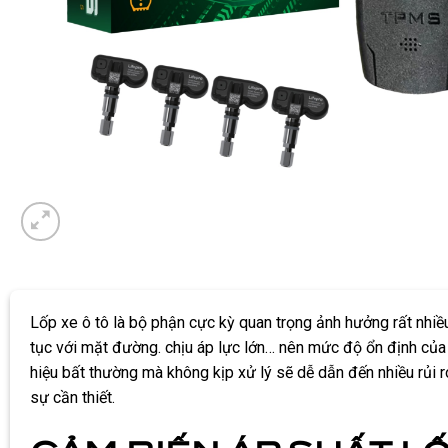
Lốp xe ô tô là bộ phận cực kỳ quan trọng ảnh hưởng rất nhiề
tục với mặt đường. chịu áp lực lớn… nên mức độ ổn định của lố
hiệu bất thường mà không kịp xử lý sẽ dễ dẫn đến nhiều rủi ro
sự cần thiết.