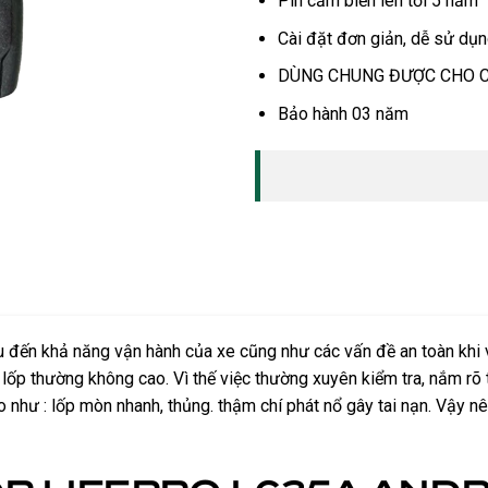
Pin cảm biến lên tới 5 năm
Cài đặt đơn giản, dễ sử dụ
DÙNG CHUNG ĐƯỢC CHO C
Bảo hành 03 năm
u đến khả năng vận hành của xe cũng như các vấn đề an toàn khi vậ
p thường không cao. Vì thế việc thường xuyên kiểm tra, nắm rõ tìn
 như : lốp mòn nhanh, thủng. thậm chí phát nổ gây tai nạn. Vậy nê