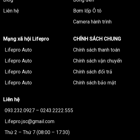
Thiết kế tinh tế, nhỏ gọn, dễ dàng cất gọn trong cốp xe.
Liên hệ
Bơm lốp Ô tô
Cài đặt đơn giản, dễ sử dụng
Camera hành trình
DÙNG CHUNG ĐƯỢC CHO CÁC DÒNG XE xăng <8.0L và
Mạng xã hội Lifepro
CHÍNH SÁCH CHUNG
xe máy dầu <4.0L
Lifepro Auto
Chính sách thanh toán
Bảo hành 01 năm
Lifepro Auto
Chính sách vận chuyển
Lifepro Auto
Chính sách đổi trả
Lifepro Auto
Chính sách bảo mật
Liên hệ
093.232.0927 – 0243.2222.555
Lifepro.jsc@gmail.com
Thứ 2 – Thứ 7 (08:00 – 17:30)