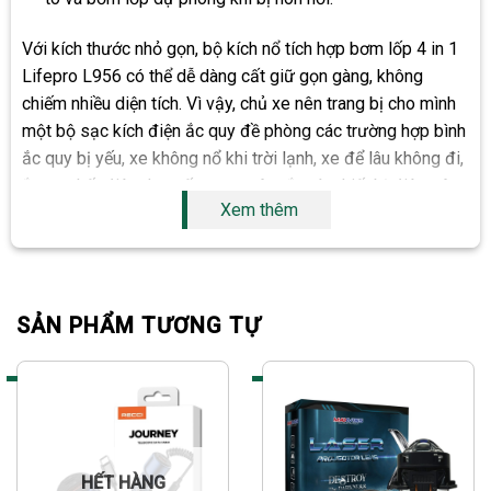
Với kích thước nhỏ gọn, bộ kích nổ tích hợp bơm lốp 4 in 1
Lifepro L956 có thể dễ dàng cất giữ gọn gàng, không
chiếm nhiều diện tích. Vì vậy, chủ xe nên trang bị cho mình
một bộ sạc kích điện ắc quy đề phòng các trường hợp bình
ắc quy bị yếu, xe không nổ khi trời lạnh, xe để lâu không đi,
ắc quy hết điện do xuống xe quên tắt các thiết bị điện trên
Xem thêm
xe… Ngoài ra còn có thể dùng như 1 chiếc bơm lốp dự
phòng.
BỘ KÍCH NỔ TÍCH HỢP BƠM LỐP 4 IN
1 LIFEPRO L956
SẢN PHẨM TƯƠNG TỰ
Với phương pháp này sẽ không cần đến sự hỗ trợ cứu hộ,
mang lại sự chủ động và thuận tiện. Mỗi chủ xe chỉ cần
trang bị sẵn 1 sản phẩm. Một bộ kích điện ô tô có cấu tạp
gồm 2 phần chính : Phần dây đấu nối với 2 cực âm –
dương được phân biệt bằng hai màu đen – đỏ và bộ sạc
HẾT HÀNG