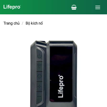
Chuyển
đến
nội
dung
Trang chủ
/
Bộ kích nổ