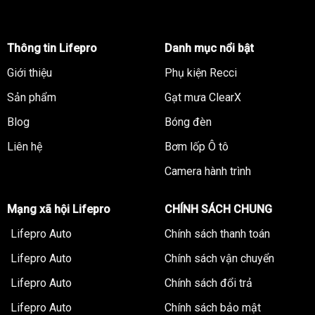
K1B Cảng Hà Nội – Số 956 Bạch Đằng, Hai Bà Trưng,
Hà Nội, Việt Nam
Thông tin Lifepro
Danh mục nổi bật
Hotline: (024) 32 222 555 – 093 232 0927
Giới thiệu
Phụ kiện Recci
Hỗ trợ mua hàng trên website: https://lifepro.vn/ hoặc
Sản phẩm
Gạt mưa ClearX
fanpage: https://www.facebook.com/phukienotolifepro
Blog
Bóng đèn
>> Tìm hiểu thêm:
Phụ tùng ô tô Hàn Quốc
Liên hệ
Bơm lốp Ô tô
Camera hành trình
Mạng xã hội Lifepro
CHÍNH SÁCH CHUNG
Lifepro Auto
Chính sách thanh toán
Lifepro Auto
Chính sách vận chuyển
Lifepro Auto
Chính sách đổi trả
Lifepro Auto
Chính sách bảo mật