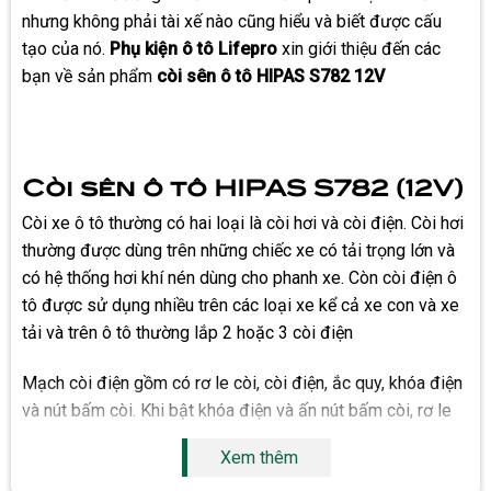
nhưng không phải tài xế nào cũng hiểu và biết được cấu
tạo của nó.
Phụ kiện ô tô Lifepro
xin giới thiệu đến các
bạn về sản phẩm
còi sên ô tô HIPAS S782 12V
Còi sên ô tô HIPAS S782 (12V)
Còi xe ô tô thường có hai loại là còi hơi và còi điện. Còi hơi
thường được dùng trên những chiếc xe có tải trọng lớn và
có hệ thống hơi khí nén dùng cho phanh xe. Còn còi điện ô
tô được sử dụng nhiều trên các loại xe kể cả xe con và xe
tải và trên ô tô thường lắp 2 hoặc 3 còi điện
Mạch còi điện gồm có rơ le còi, còi điện, ắc quy, khóa điện
và nút bấm còi. Khi bật khóa điện và ấn nút bấm còi, rơ le
còi sẽ đóng tiếp điểm A của rơ le đưa điện vào còi để còi
Xem thêm
hoạt động phát ra âm thanh. Khi ngừng bấm nút còi, tiếp