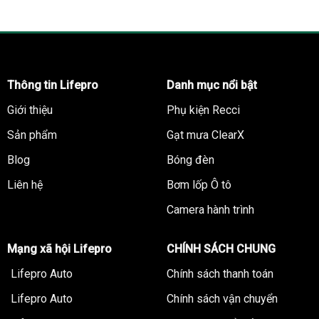
Bảo hành : 12 tháng
Lifepro Auto
phân phối độc quyền các sản phẩm của 365-
Auto Hàn Quốc
Thông tin Lifepro
Danh mục nổi bật
Thông tin mua hàng
Giới thiệu
Phụ kiện Recci
K1B Cảng Hà Nội – Số 956 Bạch Đằng, Hai Bà Trưng,
Sản phẩm
Gạt mưa ClearX
Hà Nội, Việt Nam
Blog
Bóng đèn
Hotline: (024) 32 222 555 – 093 232 0927
Liên hệ
Bơm lốp Ô tô
Hỗ trợ mua hàng trên website: https://lifepro.vn/ hoặc
fanpage: https://www.facebook.com/phukienotolifepro
Camera hành trình
>> Tìm hiểu thêm:
Phụ tùng ô tô Hàn Quốc
Mạng xã hội Lifepro
CHÍNH SÁCH CHUNG
Lifepro Auto
Chính sách thanh toán
Lifepro Auto
Chính sách vận chuyển