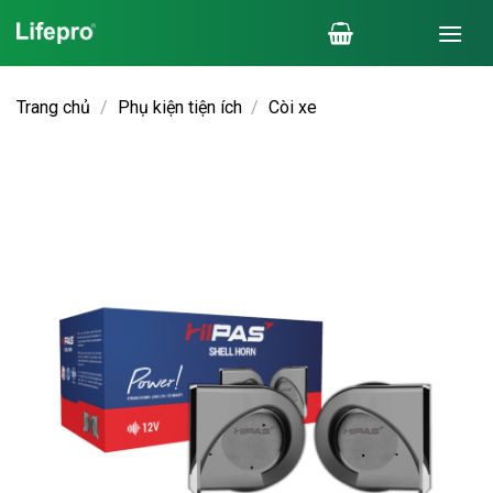
Chuyển
đến
nội
dung
Trang chủ
/
Phụ kiện tiện ích
/
Còi xe