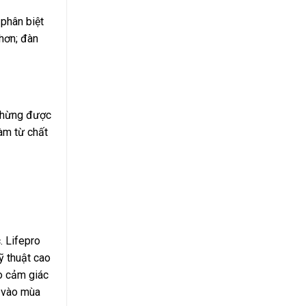
 phân biệt
hơn; đàn
 chừng được
àm từ chất
. Lifepro
ỹ thuật cao
ạo cảm giác
p vào mùa