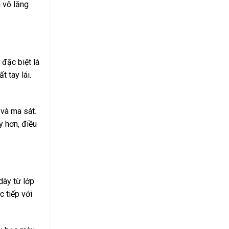
h vô lăng
 đặc biệt là
t tay lái.
 và ma sát.
y hơn, điều
dày từ lớp
c tiếp với