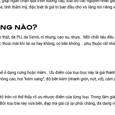
, giúp ngăn chặn quá trình xuống cấp, loại bỏ các nguyên nhân g
e, tính thẩm mỹ, đặc biệt là giá trị ban đầu cho vô lăng nói riêng v
ăng nào?
 thật, da PU, da Simili, nỉ nhung, cao su, nhựa… Mỗi chất liệu đề
thoải mái khi lái xe hay không, có bền không … phụ thuộc rất nhi
thể ở dạng cứng hoặc mềm… Ưu điểm của loại bọc này là giá thành
hông cao, hơi “kém sang”, độ bền kém (nhanh giòn, nứt, vỡ), cảm
tô trên có thể thấy rõ ưu nhược điểm của từng loại. Trong tầm giá
Bởi loại bìa này vừa bền, đẹp mà giá cả lại phải chăng, đa dạng 