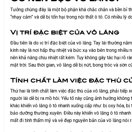
Tưởng chừng đây là một bộ phận khá chắc chắn và bền bỉ the
“nhạy cảm” và dễ bị tổn hại trong nội thất ô tô. Có nhiều lý 
Vị trí đặc biệt của vô lăng
Đầu tiên là do vị trí đặc biệt của vô lăng. Tay lái thường n
kính này là nơi hấp thụ nhiệt và bức xạ vào bên trong nhiề
nên khả năng chịu nhiệt rất kém. Tuy không gây tác hại rõ rà
mặt trời.
Sau thời gian, vô lăng dễ bị nứt, bong tróc và sờn c
Tính chất làm việc đặc thù c
Thứ hai là tính chất làm việc đặc thù của vô lăng, phải tiếp xú
người lái dễ bị ra mồ hôi. Yếu tố này cũng ảnh hưởng không t
khác khiến vô lăng ô tô nhanh xuống cấp như: bị oxy hóa, bị
bảo dưỡng thường xuyên.
Điều này khiến vô lăng ô tô nhan
mất đi tính thẩm mỹ và vẻ đẹp nguyên bản của vô lăng nói ri