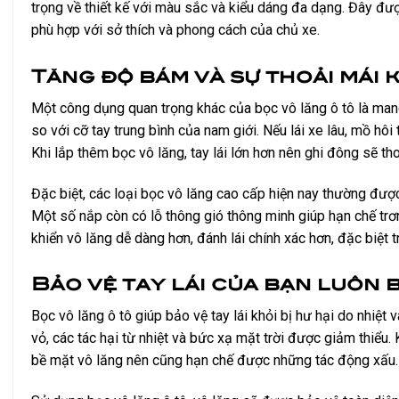
trọng về thiết kế với màu sắc và kiểu dáng đa dạng. Đây được 
phù hợp với sở thích và phong cách của chủ xe.
Tăng độ bám và sự thoải mái kh
Một công dụng quan trọng khác của bọc vô lăng ô tô là mang l
so với cỡ tay trung bình của nam giới. Nếu lái xe lâu, mồ hôi 
Khi lắp thêm bọc vô lăng, tay lái lớn hơn nên ghi đông sẽ th
Đặc biệt, các loại bọc vô lăng cao cấp hiện nay thường được
Một số nắp còn có lỗ thông gió thông minh giúp hạn chế trơn 
khiển vô lăng dễ dàng hơn, đánh lái chính xác hơn, đặc biệt
Bảo vệ tay lái của bạn luôn 
Bọc vô lăng ô tô giúp bảo vệ tay lái khỏi bị hư hại do nhiệt
vỏ, các tác hại từ nhiệt và bức xạ mặt trời được giảm thiểu. 
bề mặt vô lăng nên cũng hạn chế được những tác động xấu.