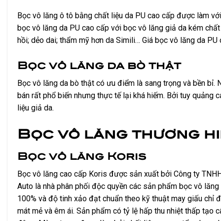
Bọc vô lăng ô tô bằng chất liệu da PU cao cấp được làm với
bọc vô lăng da PU cao cấp với bọc vô lăng giả da kém chất
hồi; dẻo dai; thẩm mỹ hơn da Simili… Giá bọc vô lăng da PU 
Bọc vô lăng da bò thật
Bọc vô lăng da bò thật có ưu điểm là sang trọng và bền bỉ.
bán rất phổ biến nhưng thực tế lại khá hiếm. Bởi tuy quảng 
liệu giả da.
Bọc vô lăng thương hi
Bọc vô lăng Koris
Bọc vô lăng cao cấp Koris được sản xuất bởi Công ty TNHH 
Auto là nhà phân phối độc quyền các sản phẩm bọc vô lăng 
100% và độ tinh xảo đạt chuẩn theo kỹ thuật may giấu chỉ đầ
mát mẻ và êm ái. Sản phẩm có tỷ lệ hấp thu nhiệt thấp tạo