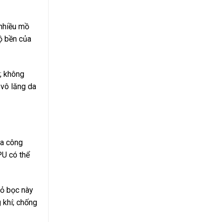
 nhiều mồ
ộ bền của
; không
 vô lăng da
da công
PU có thể
vỏ bọc này
 khí; chống