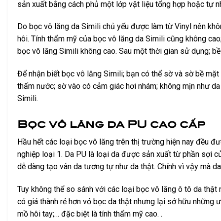
sản xuất bằng cách phủ một lớp vật liệu tổng hợp hoặc tự nh
Do bọc vô lăng da Simili chủ yếu được làm từ Vinyl nên kh
hôi. Tính thẩm mỹ của bọc vô lăng da Simili cũng không cao
bọc vô lăng Simili không cao. Sau một thời gian sử dụng; bề
Để nhận biết bọc vô lăng Simili; bạn có thể sờ và sờ bề mặt
thấm nước; sờ vào có cảm giác hơi nhám; không mịn như da P
Simili.
Bọc vô lăng da PU cao cấp
Hầu hết các loại bọc vô lăng trên thị trường hiện nay đều đượ
nghiệp loại 1. Da PU là loại da được sản xuất từ ​​phần sợi 
dễ dàng tạo vân da tương tự như da thật. Chính vì vậy mà da
Tuy không thể so sánh với các loại bọc vô lăng ô tô da thật 
có giá thành rẻ hơn vỏ bọc da thật nhưng lại sở hữu những 
mồ hôi tay;… đặc biệt là tính thẩm mỹ cao. .