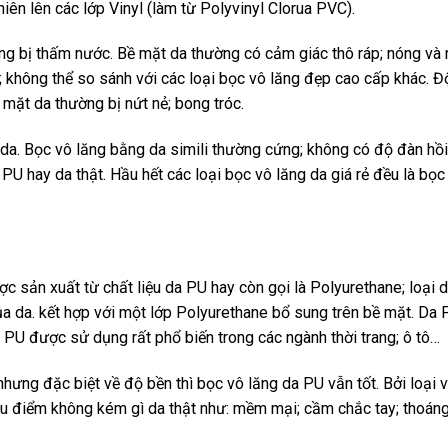
iên lên các lớp Vinyl (làm từ Polyvinyl Clorua PVC).
ông bị thấm nước. Bề mặt da thường có cảm giác thô ráp; nóng và
; không thể so sánh với các loại bọc vô lăng đẹp cao cấp khác. Đ
 mặt da thường bị nứt nẻ; bong tróc.
 da. Bọc vô lăng bằng da simili thường cứng; không có độ đàn hồi
U hay da thật. Hầu hết các loại bọc vô lăng da giá rẻ đều là bọc
c sản xuất từ ​​chất liệu da PU hay còn gọi là Polyurethane; loại 
của da. kết hợp với một lớp Polyurethane bổ sung trên bề mặt. Da 
 PU được sử dụng rất phổ biến trong các ngành thời trang; ô tô…
nhưng đặc biệt về độ bền thì bọc vô lăng da PU vẫn tốt. Bởi loại 
ưu điểm không kém gì da thật như: mềm mại; cầm chắc tay; thoáng