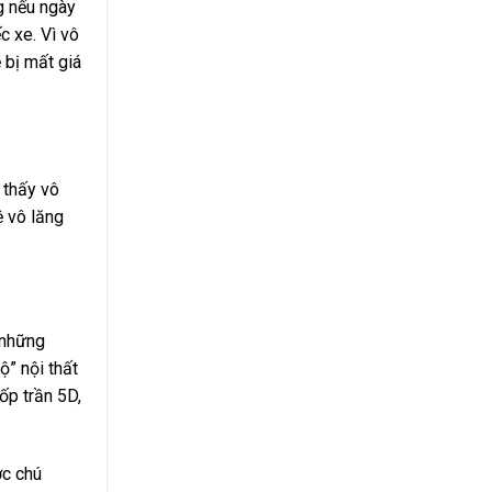
g nếu ngày
c xe. Vì vô
 bị mất giá
 thấy vô
ệ vô lăng
 những
ộ” nội thất
ốp trần 5D,
ợc chú