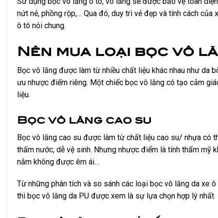
Sử dụng bọc vô lăng ô tô, vô lăng sẽ được bảo vệ toàn diện
nứt nẻ, phồng rộp,… Qua đó, duy trì vẻ đẹp và tính cách của x
ô tô nói chung.
Nên mua loại bọc vô l
Bọc vô lăng được làm từ nhiều chất liệu khác nhau như da bò
ưu nhược điểm riêng. Một chiếc bọc vô lăng có tạo cảm giác 
liệu.
Bọc vô lăng cao su
Bọc vô lăng cao su được làm từ chất liệu cao su/ nhựa có 
thấm nước, dễ vệ sinh. Nhưng nhược điểm là tính thẩm mỹ k
nắm không được êm ái…
Từ những phân tích và so sánh các loại bọc vô lăng da xe ô 
thì bọc vô lăng da PU được xem là sự lựa chọn hợp lý nhất. 