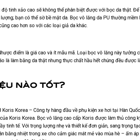
 độ tinh xảo cao sẽ không thể phân biệt được với bọc da thật. Để
 lượng; bạn có thể sờ bề mặt da. Bọc vô lăng da PU thường mềm 
cũng cao hơn so với các loại giả da khác.
 Nhược điểm là giá cao và ít mẫu mã. Loại bọc vô lăng này tưởng
cáo là làm bằng da thật nhưng thực chất hầu hết chúng đều được l
ệu nào tốt?
Koris Korea – Công ty hàng đầu về phụ kiện xe hơi tại Hàn Quốc
của Koris Korea. Bọc vô lăng cao cấp Koris được làm thủ công k
y tinh tế. Với trọng lượng nhẹ và thiết kế đơn giản, sang trọng t
 cân bằng nhiệt trong xe cho cảm giác mát mẻ vào mùa hè – ấm á