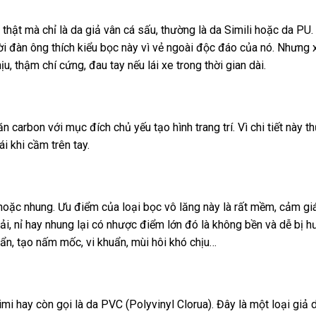
hật mà chỉ là da giả vân cá sấu, thường là da Simili hoặc da PU.
i đàn ông thích kiểu bọc này vì vẻ ngoài độc đáo của nó. Nhưng 
, thậm chí cứng, đau tay nếu lái xe trong thời gian dài.
 carbon với mục đích chủ yếu tạo hình trang trí. Vì chi tiết này 
i khi cầm trên tay.
hoặc nhung. Ưu điểm của loại bọc vô lăng này là rất mềm, cảm giác
ải, nỉ hay nhung lại có nhược điểm lớn đó là không bền và dễ bị h
bẩn, tạo nấm mốc, vi khuẩn, mùi hôi khó chịu…
imi hay còn gọi là da PVC (Polyvinyl Clorua). Đây là một loại giả