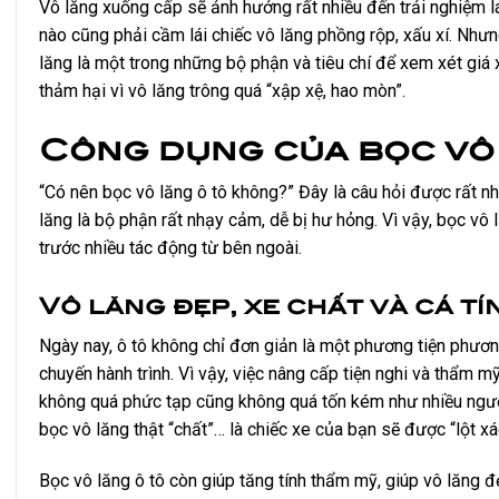
Vô lăng xuống cấp sẽ ảnh hưởng rất nhiều đến trải nghiệm l
nào cũng phải cầm lái chiếc vô lăng phồng rộp, xấu xí.
Nhưng
lăng là một trong những bộ phận và tiêu chí để xem xét giá 
thảm hại vì vô lăng trông quá “xập xệ, hao mòn”.
Công dụng của bọc vô
“Có nên bọc vô lăng ô tô không?” Đây là câu hỏi được rất nh
lăng là bộ phận rất nhạy cảm, dễ bị hư hỏng. Vì vậy, bọc vô 
trước nhiều tác động từ bên ngoài.
Vô lăng đẹp, xe chất và cá t
Ngày nay, ô tô không chỉ đơn giản là một phương tiện phương
chuyến hành trình. Vì vậy, việc nâng cấp tiện nghi và thẩm mỹ
không quá phức tạp cũng không quá tốn kém như nhiều người v
bọc vô lăng thật “chất”… là chiếc xe của bạn sẽ được “lột ​
Bọc vô lăng ô tô còn giúp tăng tính thẩm mỹ, giúp vô lăng đ