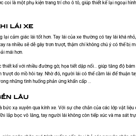
coi là một phụ kiện trang trí cho ô tô, giúp thiết kế lại ngoại hìn
i lái xe
ại cảm giác lái tốt hơn. Tay lái của xe thường có tay lái khá nhỏ,
tay ra nhiều sẽ dễ gây trơn trượt, thậm chí không chú ý có thể bị mấ
oải mái hơn.
 thiết kế với nhiều đường gờ, họa tiết dập nổi… giúp tăng độ bám
trượt do mồ hôi tay. Nhờ đó, người lái có thể cầm lái để thuận ta
 trong những tình huống phản ứng khẩn cấp …
bền lâu
 và bức xạ xuyên qua kính xe. Với sự che chắn của các lớp vật liệu 
Khi lắp bọc vô lăng, tay người lái không còn tiếp xúc và ma sát trự