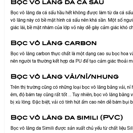
Bọc vô lăng da cá sấu
Bọc vô lăng da cá sấu hầu hết không được làm từ da cá sấu t
vô lăng này có bề mặt hình cá sấu nên khá sần. Một số ngườ
giác lái, bề mặt nhám của lớp vỏ này dễ gây cảm giác khó chịu
Bọc vô lăng carbon
Bọc vô lăng carbon thực chất là một dạng cao su bọc hoa văn
nên người ta thường kết hợp da PU để tạo cảm giác thoải má
Bọc vô lăng vải/nỉ/nhung
Trên thị trường cũng có những loại bọc vô lăng bằng vải, nỉ 
êm, độ bám tay cũng rất tốt … Tuy nhiên, bọc vô lăng bằng v
bị xù lông. Đặc biệt, vải có tính hút ẩm cao nên dễ bám bụi 
Bọc vô lăng da simili (PVC)
Bọc vô lăng da Simili được sản xuất chủ yếu từ chất liệu Sil