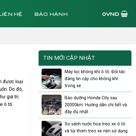
LIÊN HỆ
BẢO HÀNH
0
VND
TIN MỚI CẬP NHẬT
Máy lọc không khí ô tô: Đối tác
đáng tin cậy cho không khí
n được loại
trong xe
muốn. Do đó,
ư giá trị
Bảo dưỡng Honda City sau
e ô tô.
20000km: Hướng dẫn chi tiết và
đầy đủ nhất
So sánh nước hoa treo xe ô tô
và túi thơm treo xe nên sử dụng