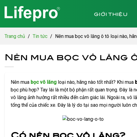
Chuyển
đến
GIỚI THIỆU
nội
dung
Trang chủ
/
Tin tức
/
Nên mua bọc vô lăng ô tô loại nào, hã
Nên mua bọc vô lăng ô
Nên mua
bọc vô lăng
loại nào, hãng nào tốt nhất? Khi mua
bọc phù hợp? Tay lái là một bộ phận rất quan trọng. Đây là nơ
vô lăng ảnh hưởng rất nhiều đến cảm giác lái. Ngoài ra, vô l
tổng thể của chiếc xe. Đây là lý do tại sao mọi người luôn ch
Có nên bọc vô lăng?