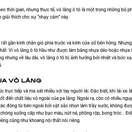
o thời gian, nhưng thực tế, vô lăng ô tô là một trong những bộ p
do giải thích cho sự “nhạy cảm” này.
ằm rất gần kính chắn gió phía trước và kính cửa sổ bên hông. Nhưng
u nhất. Vì vô lăng ô tô hầu như được làm bằng nhựa dẻo hoặc nhựa
ng nhưng về lâu dài, vô lăng ô tô bị ảnh hưởng bởi nhiệt và bức xạ
ũ.
ủa vô lăng
c trực tiếp và ma sát nhiều với tay người lái. Đặc biệt, khi lái xe lâ
ốt đến chất liệu vỏ ngoài của pa lăng.
Ngoài ra, còn có nhiều ngu
 tác động từ bên ngoài bởi vật sắc nhọn làm trầy xước, không đượ
h chóng xuống cấp như bạc màu, nứt nẻ, phồng rộp, bong tróc… Đi
êng cũng như khoang nội thất nói riêng.