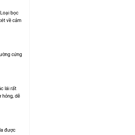
 Loại bọc
xét về cảm
thường cứng
 lái rất
ư hỏng, dễ
 da được