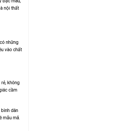
ây bạc màu,
à nội thất
u có những
ều vào chất
 rẻ, không
 giác cầm
 bình dân
về mẫu mã.