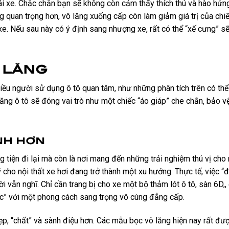
ái xe. Chắc chắn bạn sẽ không còn cảm thấy thích thú và hào hứn
 quan trọng hơn, vô lăng xuống cấp còn làm giảm giá trị của chiế
xe. Nếu sau này có ý định sang nhượng xe, rất có thể “xế cưng” sẽ
 lăng
iều người sử dụng ô tô quan tâm, như những phân tích trên có thể
lăng ô tô sẽ đóng vai trò như một chiếc “áo giáp” che chắn, bảo v
ính hơn
 tiện đi lại mà còn là nơi mang đến những trải nghiệm thú vị cho
 cho nội thất xe hơi đang trở thành một xu hướng. Thực tế, việc “đ
ẫn nghĩ. Chỉ cần trang bị cho xe một bộ thảm lót ô tô, sàn 6D,, 
​xác” với một phong cách sang trọng vô cùng đẳng cấp.
ẹp, “chất” và sành điệu hơn. Các mẫu bọc vô lăng hiện nay rất đư