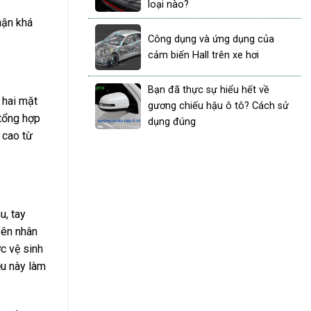
loại nào?
hận khá
Công dụng và ứng dụng của
cảm biến Hall trên xe hơi
Bạn đã thực sự hiểu hết về
 hai mặt
gương chiếu hậu ô tô? Cách sử
 tổng hợp
dụng đúng
 cao từ
u, tay
yên nhân
c vệ sinh
ều này làm