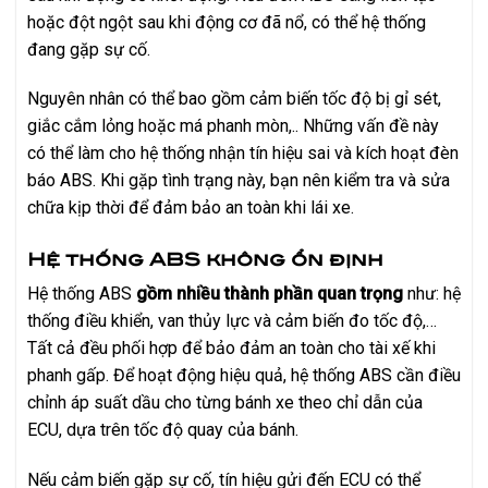
hoặc đột ngột sau khi động cơ đã nổ, có thể hệ thống
đang gặp sự cố.
Nguyên nhân có thể bao gồm cảm biến tốc độ bị gỉ sét,
giắc cắm lỏng hoặc má phanh mòn,.. Những vấn đề này
có thể làm cho hệ thống nhận tín hiệu sai và kích hoạt đèn
báo ABS. Khi gặp tình trạng này, bạn nên kiểm tra và sửa
chữa kịp thời để đảm bảo an toàn khi lái xe.
Hệ thống ABS không ổn định
Hệ thống ABS
gồm nhiều thành phần quan trọng
như: hệ
thống điều khiển, van thủy lực và cảm biến đo tốc độ,…
Tất cả đều phối hợp để bảo đảm an toàn cho tài xế khi
phanh gấp. Để hoạt động hiệu quả, hệ thống ABS cần điều
chỉnh áp suất dầu cho từng bánh xe theo chỉ dẫn của
ECU, dựa trên tốc độ quay của bánh.
Nếu cảm biến gặp sự cố, tín hiệu gửi đến ECU có thể