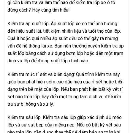
gì cần kiểm tra và làm thế nào để kiểm tra lốp xe ô tô
đúng cách? Hãy cùng tìm hiểu!
Kiểm tra áp suất lốp: Áp suất lốp xe có thể ảnh hưởng
đến hiệu suất lái, tiết kiệm nhiên liệu và tuổi thọ của lốp.
Quá ít hoặc quá nhiều áp suất đều có thể gây ra những
vấn đề hệ thống lái xe. Bạn nên thường xuyên kiểm tra áp
suất lốp bằng cách sử dụng bơm lốp hoặc đến một trạm
dịch vụ lốp để đo áp suất lốp chính xác.
Kiểm tra mức rỉ sét và biến dạng: Quá trình kiểm tra này
giúp bạn phát hiện sớm các dấu hiệu của rỉ sét hoặc biến
dạng trên bề mặt của lốp. Nếu bạn phát hiện bất kỳ vết rỉ
sét nào trên lốp, hãy đến một trung tâm dịch vụ để kiểm
tra sự bị hỏng và xử lý.
Kiểm tra sâu lốp: Kiểm tra sâu lốp giúp xác định độ méo
lốp và sự sụt bẹp của miếng nẹp. Nếu có bất kỳ vết sâu
nào trên lốp, cần được thay thế để đảm bảo an toàn khi