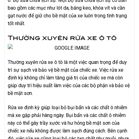
6. Bộ sửa chữa lịch sự: Một bộ sửa chữa lịch sự cơ bản
bao gồm các mục như lót da, băng keo, khóa vít và cần
gạt nước để giữ cho bề mặt của xe luôn trong tình trạng
tốt nhất.
Thường xuyên rửa xe ô tô
Thường xuyên rửa xe ô tô là một việc quan trọng để duy
trì sự sạch và bảo vệ bề mặt của chiếc xe. Việc rửa xe
định kỳ không chỉ làm tăng giá trị của chiếc xe mà còn
giúp duy trì hiệu suất làm việc của các bộ phận và bảo vệ
bề mặt sơn.
Rửa xe định kỳ giúp loại bỏ bụi bẩn và các chất ô nhiễm
mà xe gặp phải hàng ngày. Bụi bẩn và các chất ô nhiễm
này có thể gây trầy xước và hư hỏng bề mặt sơn của
chiếc xe nếu không được làm sạch đúng cách. Bên cạnh
đó, việc rửa xe cũng loại bỏ các tạp chất như muỗi, nhựa