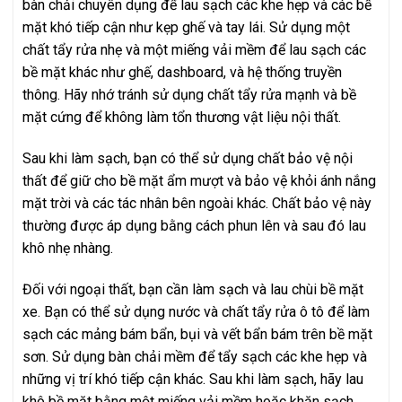
bàn chải chuyên dụng để lau sạch các khe hẹp và các bề
mặt khó tiếp cận như kẹp ghế và tay lái. Sử dụng một
chất tẩy rửa nhẹ và một miếng vải mềm để lau sạch các
bề mặt khác như ghế, dashboard, và hệ thống truyền
thông. Hãy nhớ tránh sử dụng chất tẩy rửa mạnh và bề
mặt cứng để không làm tổn thương vật liệu nội thất.
Sau khi làm sạch, bạn có thể sử dụng chất bảo vệ nội
thất để giữ cho bề mặt ẩm mượt và bảo vệ khỏi ánh nắng
mặt trời và các tác nhân bên ngoài khác. Chất bảo vệ này
thường được áp dụng bằng cách phun lên và sau đó lau
khô nhẹ nhàng.
Đối với ngoại thất, bạn cần làm sạch và lau chùi bề mặt
xe. Bạn có thể sử dụng nước và chất tẩy rửa ô tô để làm
sạch các mảng bám bẩn, bụi và vết bẩn bám trên bề mặt
sơn. Sử dụng bàn chải mềm để tẩy sạch các khe hẹp và
những vị trí khó tiếp cận khác. Sau khi làm sạch, hãy lau
khô bề mặt bằng một miếng vải mềm hoặc khăn sạch.