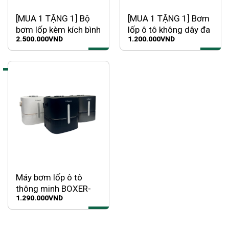
[MUA 1 TẶNG 1] Bộ
[MUA 1 TẶNG 1] Bơm
bơm lốp kèm kích bình
lốp ô tô không dây đa
2.500.000
VND
1.200.000
VND
đa năng SmartPOWER
năng SmartPUMP
Máy bơm lốp ô tô
thông minh BOXER-
1.290.000
VND
616