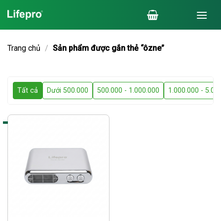
Chuyển
đến
nội
dung
Trang chủ
/
Sản phẩm được gắn thẻ “ôzne”
Tất cả
Dưới 500.000
500.000 - 1.000.000
1.000.000 - 5.00