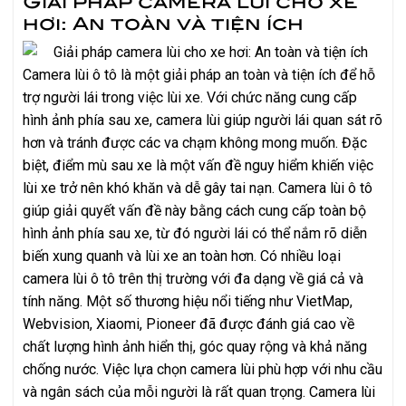
hơi: An toàn và tiện ích
Camera lùi ô tô là một giải pháp an toàn và tiện ích để hỗ
trợ người lái trong việc lùi xe. Với chức năng cung cấp
hình ảnh phía sau xe, camera lùi giúp người lái quan sát rõ
hơn và tránh được các va chạm không mong muốn. Đặc
biệt, điểm mù sau xe là một vấn đề nguy hiểm khiến việc
lùi xe trở nên khó khăn và dễ gây tai nạn. Camera lùi ô tô
giúp giải quyết vấn đề này bằng cách cung cấp toàn bộ
hình ảnh phía sau xe, từ đó người lái có thể nắm rõ diễn
biến xung quanh và lùi xe an toàn hơn. Có nhiều loại
camera lùi ô tô trên thị trường với đa dạng về giá cả và
tính năng. Một số thương hiệu nổi tiếng như VietMap,
Webvision, Xiaomi, Pioneer đã được đánh giá cao về
chất lượng hình ảnh hiển thị, góc quay rộng và khả năng
chống nước. Việc lựa chọn camera lùi phù hợp với nhu cầu
và ngân sách của mỗi người là rất quan trọng. Camera lùi