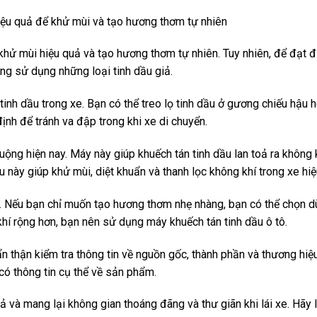
khử mùi hiệu quả và tạo hương thơm tự nhiên. Tuy nhiên, để đạt 
ông sử dụng những loại tinh dầu giả.
tinh dầu trong xe. Bạn có thể treo lọ tinh dầu ở gương chiếu hậu 
 định để tránh va đập trong khi xe di chuyển.
uộng hiện nay. Máy này giúp khuếch tán tinh dầu lan toả ra không 
 này giúp khử mùi, diệt khuẩn và thanh lọc không khí trong xe hiệ
g. Nếu bạn chỉ muốn tạo hương thơm nhẹ nhàng, bạn có thể chọn d
hí rộng hơn, bạn nên sử dụng máy khuếch tán tinh dầu ô tô.
n thận kiểm tra thông tin về nguồn gốc, thành phần và thương hiệ
 có thông tin cụ thể về sản phẩm.
uả và mang lại không gian thoáng đãng và thư giãn khi lái xe. Hãy 