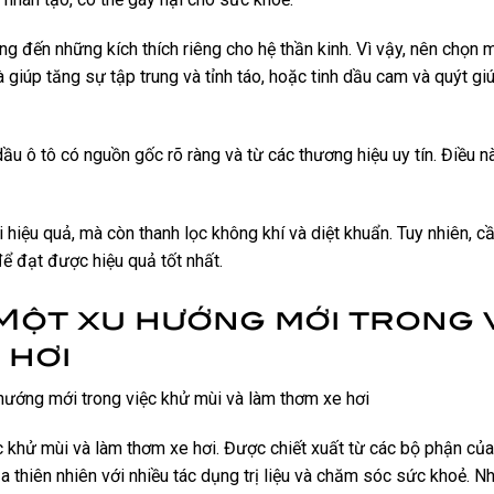
g đến những kích thích riêng cho hệ thần kinh. Vì vậy, nên chọn 
à giúp tăng sự tập trung và tỉnh táo, hoặc tinh dầu cam và quýt g
dầu ô tô có nguồn gốc rõ ràng và từ các thương hiệu uy tín. Điều 
 hiệu quả, mà còn thanh lọc không khí và diệt khuẩn. Tuy nhiên, cầ
ể đạt được hiệu quả tốt nhất.
 Một xu hướng mới trong 
 hơi
ệc khử mùi và làm thơm xe hơi. Được chiết xuất từ các bộ phận củ
của thiên nhiên với nhiều tác dụng trị liệu và chăm sóc sức khoẻ. N