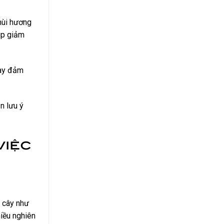
mùi hương
iúp giảm
này đảm
n lưu ý
việc
a cây như
hiều nghiên