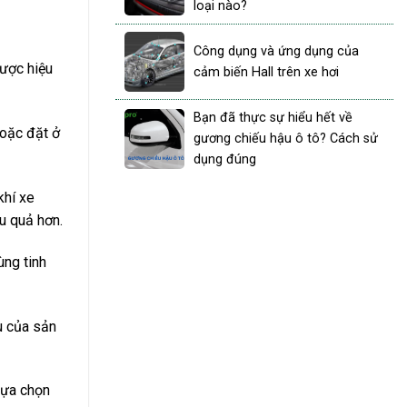
loại nào?
Công dụng và ứng dụng của
được hiệu
cảm biến Hall trên xe hơi
Bạn đã thực sự hiểu hết về
hoặc đặt ở
gương chiếu hậu ô tô? Cách sử
dụng đúng
khí xe
u quả hơn.
ùng tinh
u của sản
lựa chọn