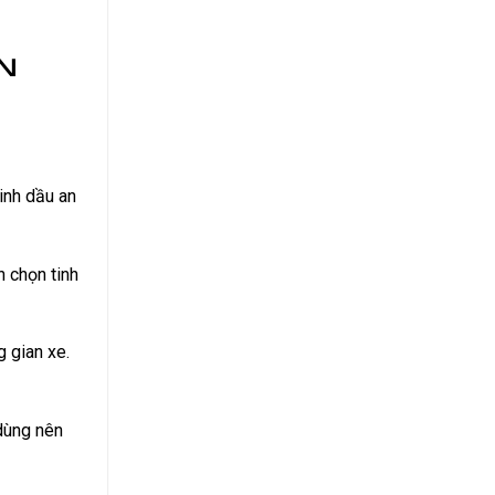
n
inh dầu an
n chọn tinh
g gian xe.
dùng nên