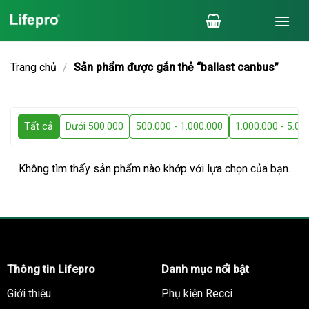
Chuyển
đến
nội
dung
Trang chủ
/
Sản phẩm được gắn thẻ “ballast canbus”
Tất cả
Dưới 500.000
500.000 - 1.000.000
1.000.000 - 5.00
Không tìm thấy sản phẩm nào khớp với lựa chọn của bạn.
Thông tin Lifepro
Danh mục nổi bật
Giới thiệu
Phụ kiện Recci