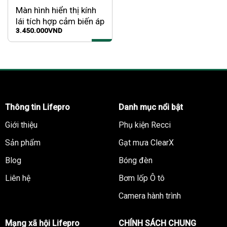
Màn hình hiển thị kính
lái tích hợp cảm biến áp
3.450.000
VND
suất lốp Lifepro
Thông tin Lifepro
Danh mục nổi bật
Giới thiệu
Phụ kiện Recci
Sản phẩm
Gạt mưa ClearX
Blog
Bóng đèn
Liên hệ
Bơm lốp Ô tô
Camera hành trình
Mạng xã hội Lifepro
CHÍNH SÁCH CHUNG