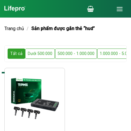
Chuyển
đến
nội
dung
Trang chủ
/
Sản phẩm được gắn thẻ “hud”
Tất cả
Dưới 500.000
500.000 - 1.000.000
1.000.000 - 5.00