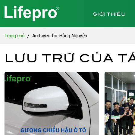
Chuyển
đến
GIỚI THIỆU
nội
dung
Trang chủ
/
Archives for Hằng Nguyễn
LƯU TRỮ CỦA TÁ