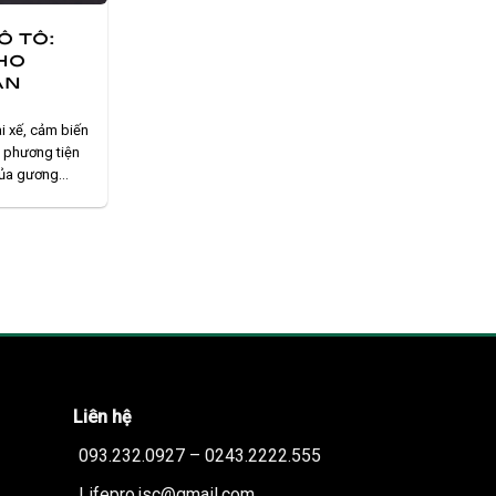
ô tô:
ho
àn
i xế, cảm biến
 phương tiện
của gương
 tai nạn và
ờ tự hỏi cảm
Liên hệ
093.232.0927 – 0243.2222.555
Lifepro.jsc@gmail.com