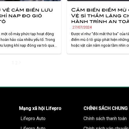
u về cảm biến lưu
Cảm biến điểm mù 
hí nạp đo gió
Vệ sĩ thầm lặng c
tô
hành trình an to
27/07/2024
à một cỗ máy phức tạp hoạt động
Được ví như “đôi mắt thứ ba” của tà
 hoàn hảo của nhiều yếu tố. Trong
điểm mù ô tô giúp phát hiện những
ưu lượng khí nạp đóng vai trò quan
hoặc vật cản nằm ngoài tầm nhìn 
g khí nạp vào động cơ. Vậy, cảm
chiếu hậu. Từ đó giảm thiểu nguy cơ
ộng như thế nào và tại sao nó. . .
tăng cường an toàn. Bạn đã bao gi
1
2
biến điểm. . .
Mạng xã hội Lifepro
CHÍNH SÁCH CHUNG
Lifepro Auto
Chính sách thanh toán
Lifepro Auto
Chính sách vận chuyển