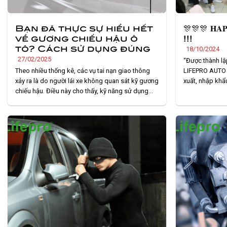
Bạn đã thực sự hiểu hết
🎊🎊🎊 𝐇𝐀𝐏𝐏
về gương chiếu hậu ô
!!!
tô? Cách sử dụng đúng
18/10/2024
27/02/2025
“Được thành lậ
Theo nhiều thống kê, các vụ tai nạn giao thông
LIFEPRO AUTO l
xảy ra là do người lái xe không quan sát kỹ gương
xuất, nhập khẩu
chiếu hậu. Điều này cho thấy, kỹ năng sử dụng
Việt Nam. Khôn
gương chiếu hậu ô tô đúng cách vẫn còn là một
phương pháp b
lỗ hổng lớn trong ý thức của nhiều người tham gia
hàng phụ kiện ô 
giao. . .