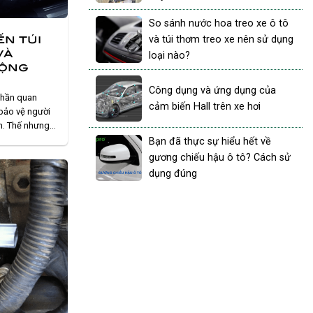
So sánh nước hoa treo xe ô tô
ến túi
và túi thơm treo xe nên sử dụng
và
loại nào?
động
Công dụng và ứng dụng của
 phần quan
cảm biến Hall trên xe hơi
 bảo vệ người
m. Thế nhưng,
quan trọng của
Bạn đã thực sự hiểu hết về
u nguy cơ chấn
gương chiếu hậu ô tô? Cách sử
dụng đúng