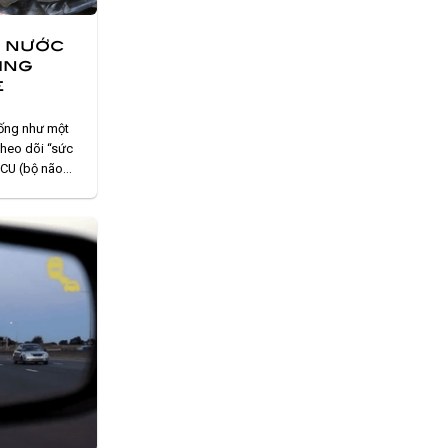
ộ nước
ing
ẻ
iống như một
 theo dõi “sức
ECU (bộ não
yết định chính
 giúp xe hoạt