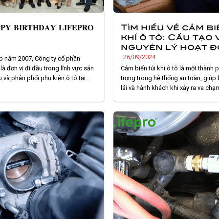
𝐘 𝐁𝐈𝐑𝐓𝐇𝐃𝐀𝐘 𝐋𝐈𝐅𝐄𝐏𝐑𝐎
Tìm hiểu về cảm bi
khí ô tô: Cấu tạo 
nguyên lý hoạt 
26/09/2024
p năm 2007, Công ty cổ phần
à đơn vị đi đầu trong lĩnh vực sản
Cảm biến túi khí ô tô là một thành
 và phân phối phụ kiện ô tô tại
trọng trong hệ thống an toàn, giúp
g chỉ là đơn vị tiên phong áp dụng
lái và hành khách khi xảy ra va chạ
án hàng chủ động trong ngành
nhiều người vẫn chưa hiểu rõ tầm 
tô,. . .
cảm biến này trong việc giảm thiể
thương. Hãy cùng. . .