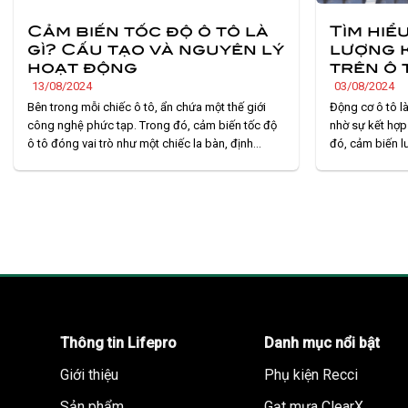
Cảm biến tốc độ ô tô là
Tìm hiể
gì? Cấu tạo và nguyên lý
lượng k
hoạt động
trên ô 
13/08/2024
03/08/2024
Bên trong mỗi chiếc ô tô, ẩn chứa một thế giới
Động cơ ô tô l
công nghệ phức tạp. Trong đó, cảm biến tốc độ
nhờ sự kết hợp
ô tô đóng vai trò như một chiếc la bàn, định
đó, cảm biến l
hướng cho mọi chuyển động của chiếc xe. Nhờ
sát lượng khôn
vậy mà ô tô không chỉ là phương tiện di chuyển
biến này hoạt đ
mà còn là. . .
Thông tin Lifepro
Danh mục nổi bật
Giới thiệu
Phụ kiện Recci
Sản phẩm
Gạt mưa ClearX