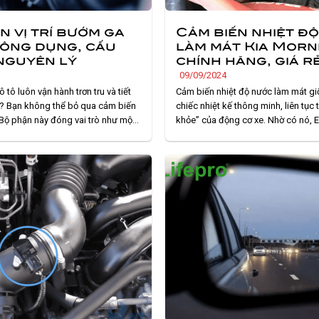
n vị trí bướm ga
Cảm biến nhiệt đ
Công dụng, cấu
làm mát Kia Morn
nguyên lý
chính hãng, giá r
09/09/2024
 tô luôn vận hành trơn tru và tiết
Cảm biến nhiệt độ nước làm mát g
u? Bạn không thể bỏ qua cảm biến
chiếc nhiệt kế thông minh, liên tục
. Bộ phận này đóng vai trò như một
khỏe” của động cơ xe. Nhờ có nó, 
” cho động cơ, giúp điều chỉnh
của xe) mới có thể đưa ra những qu
ệu phù hợp, đảm bảo hiệu suất tối
xác để điều chỉnh nhiệt độ động cơ
động ổn. . .