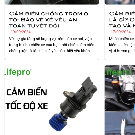
Cảm biến chống trộm ô
Cảm biế
tô: Bảo vệ xế yêu an
là gì? 
toàn tuyệt đối
tạo và 
19/09/2024
17/09/2024
Với sự gia tăng số lượng vụ trộm cắp xe hơi, việc
Muốn chiếc xe ô
trang bị cho chiếc xe của bạn một chiếc cảm biến
kiệm nhiên liệ
chống trộm ô tô chính là yêu cầu thiết yếu không
vị trí bướm ga
thể bỏ qua. Bài viết này của Lifepro sẽ giúp bạn
“trợ lý đắc lực
khám phá sâu về cảm biến chống trộm ô tô.. . .
lượng nhiên li
ưu.. . .