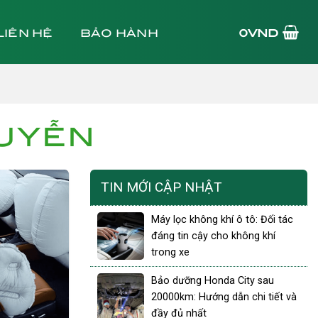
LIÊN HỆ
BẢO HÀNH
0
VND
UYỄN
TIN MỚI CẬP NHẬT
Máy lọc không khí ô tô: Đối tác
đáng tin cậy cho không khí
trong xe
Bảo dưỡng Honda City sau
20000km: Hướng dẫn chi tiết và
đầy đủ nhất