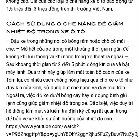
không cao. Giá của các loại ô che nắng xe ô tô dao động từ
1,5 triệu đến 3 triệu đồng trên thị trường Việt Nam.
Cách sử dụng ô che nắng để giảm
nhiệt độ trong xe ô tô:
– Đậu xe trong những nơi có bóng râm hoặc chỗ có mái
che. – Mở hết cửa xe trong một khoảng thời gian ngắn để
không khí lưu thông và khí nóng trong xe thoát ra ngoài. –
Sau khoảng thời gian từ 2 đến 5 phút, đóng kín cửa và bật
máy lạnh. Quá trình này giúp làm mát toàn bộ cabin của xe.
Tóm lại, có nhiều cách chống nóng hiệu quả cho xe ô tô như
đậy kín cửa kính, sử dụng bạt che nắng và đậy mui trần.
Ngoài ra, việc đỗ xe dưới bóng cây hay sử dụng bình giữ
lạnh cũng giúp giảm nhiệt độ trong xe. Đặc biệt, việc duy trì
hệ thống làm mát và kiểm tra định kỳ cũng rất quan trọng
để bảo vệ xe khỏi sự ảnh hưởng của nhiệt độ cao.
https://www.youtube.com/watch?
v=P96ZhqgtfpY&pp=ygUhY8OhY2ggY2jhu5FuZyBuw7NuZy