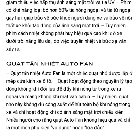
giảm thiểu việc hấp thụ ánh sáng mặt trời và tia UV. – Phim
có khả năng loại bỏ hơn 60% tia hồng ngoại và tia tử ngoại
gây hại, giúp bảo vệ sức khoẻ người dùng xe và bảo vệ nội
thất xe khỏi tác động của ánh sáng mặt trời. – Tuy nhiên,
phim cách nhiệt không phát huy hiệu quả cao khi đỗ xe
dưới trời nắng lâu dài, do việc truyền nhiệt và bức xạ vẫn
xảy ra.
Quạt tản nhiệt Auto Fan
– Quạt tản nhiệt Auto Fan là một chiếc quạt nhỏ được lắp ở
mép cửa kính xe ô tô. – Quạt hoạt động theo nguyên lý tạo
dòng không khí đối lưu để đẩy khí nóng từ trong xe ra
ngoài và mang không khí mát vào cabin. – Tuy nhiên, quạt
nhỏ này không đủ công suất để hút toàn bộ khí nóng trong
xe và chỉ hoạt động khi có ánh sáng mặt trời chiếu xiên. –
Nhiều người cho rằng quạt Auto Fan không hiệu quả và chỉ
là một món phụ kiện “vô dụng” hoặc “lừa đảo”.