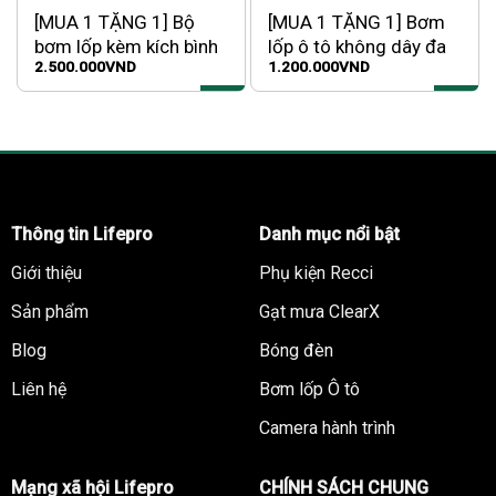
[MUA 1 TẶNG 1] Bộ
[MUA 1 TẶNG 1] Bơm
bơm lốp kèm kích bình
lốp ô tô không dây đa
2.500.000
VND
1.200.000
VND
đa năng SmartPOWER
năng SmartPUMP
Thông tin Lifepro
Danh mục nổi bật
Giới thiệu
Phụ kiện Recci
Sản phẩm
Gạt mưa ClearX
Blog
Bóng đèn
Liên hệ
Bơm lốp Ô tô
Camera hành trình
Mạng xã hội Lifepro
CHÍNH SÁCH CHUNG